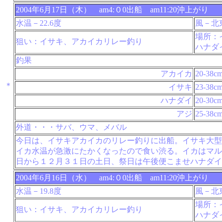
2004年6月17日（木） am4:０0出船 am11:20沖上がり
水温－22.6度
風－北
場所：
狙い：イサキ、アカイカリレー釣り
ハナダ
釣果
アカイカ
20-38c
＊
イサキ
23-38c
ハナダイ
20-30c
アジ
25-38c
外道・・・サバ、ウマ、メバル
今日は、イサキアカイカのリレー釣りに出船。イサキ大型
イカ水温が急激にたかくなったので食い渋る。イカはマル
日から１２月３１日の土日、祭日は午後便こませハナダイ
2004年6月16日（水） am4:０0出船 am11:20沖上がり
水温－19.8度
風－北
場所：
狙い：イサキ、アカイカリレー釣り
ハナダ