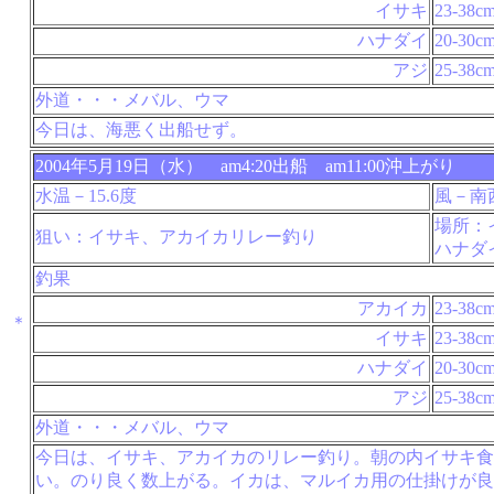
イサキ
23-38c
ハナダイ
20-30c
アジ
25-38c
外道・・・メバル、ウマ
今日は、海悪く出船せず。
2004年5月19日（水） am4:20出船 am11:00沖上がり
水温－15.6度
風－南
場所：
狙い：イサキ、アカイカリレー釣り
ハナダ
釣果
アカイカ
23-38c
＊
イサキ
23-38c
ハナダイ
20-30c
アジ
25-38c
外道・・・メバル、ウマ
今日は、イサキ、アカイカのリレー釣り。朝の内イサキ食
い。のり良く数上がる。イカは、マルイカ用の仕掛けが良