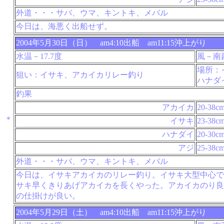
外道・・・サバ、ウマ、キントキ、メバル
今日は、海悪く出船せず。
2004年5月30日（日） am4:10出船 am11:15沖上がり
水温－17.7度
風－南
場所：
狙い：イサキ、アカイカリレー釣り
ハナダ
釣果
アカイカ
20-38c
＊
イサキ
23-38c
ハナダイ
20-30c
アジ
25-38c
外道・・・サバ、ウマ、キントキ、メバル
今日は、イサキアカイカのリレー釣り。イサキ大型中心で
サキ早くきりあげアカイカを長くやった。アカイカのり良
の仕掛けが良い。
2004年5月29日（土） am4:10出船 am11:15沖上がり