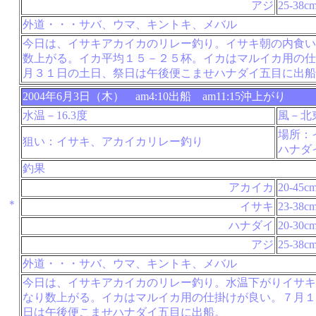
アジ
25-38c
外道・・・サバ、ウマ、キントキ、メバル
今日は、イサキアカイカのリレー釣り。イサキ朝の内食い
数上がる。イカ平均１５－２５杯。イカはマルイカ用の仕
月３１日の土日、祭日は午後便こませハナダイ五目に出船
2004年6月3日（木） am4:10出船 am11:15沖上がり
水温－16.3度
風－北
場所：
狙い：イサキ、アカイカリレー釣り
ハナダ
釣果
アカイカ
20-45c
＊
イサキ
23-38c
ハナダイ
20-30c
アジ
25-38c
外道・・・サバ、ウマ、キントキ、メバル
今日は、イサキアカイカのリレー釣り。水温下がりイサキ
なり数上がる。イカはマルイカ用の仕掛けが良い。７月１
日は午後便こませハナダイ五目に出船。