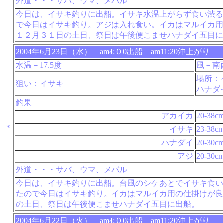
外道・・・サバ、ウマ、メバル
今日は、イサキ釣りに出船。イサキ水温上がらず食い渋る
で今日はイサキ釣り。アジは入れ食い。イカはマルイカ用
１２月３１日の土日、祭日は午後便こませハナダイ五目に
2004年6月23日（水） am4:０0出船 am11:20沖上がり
水温－17.5度
風－南
場所：
狙い：イサキ
ハナダ
釣果
アカイカ
20-38c
＊
イサキ
23-38c
ハナダイ
20-30c
アジ
20-30c
外道・・・サバ、ウマ、メバル
今日は、イサキ釣りに出船。台風のシケあとでイサキ食い
たので今日はイサキ釣り。イカはマルイカ用の仕掛けが良
の土日、祭日は午後便こませハナダイ五目に出船。
2004年6月22日（火） am4:０0出船 am11:20沖上がり