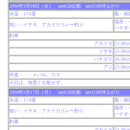
2004年5月18日（火） am4:20出船 am11:00沖上がり
水温－17.0度
風－南西
場所：
狙い：イサキ、アカイカリレー釣り
ハナダ
釣果
アカイカ
23-38c
イサキ
23-38c
ハナダイ
20-30c
アジ
25-38c
外道・・・メバル、ウマ
今日は、海悪く出船せず。
2004年5月17日（月） am4:20出船 am11:00沖上がり
水温－17.0度
風－南西
場所：
狙い：イサキ、アカイカリレー釣り
ハナダ
釣果
アカイカ
23-38c