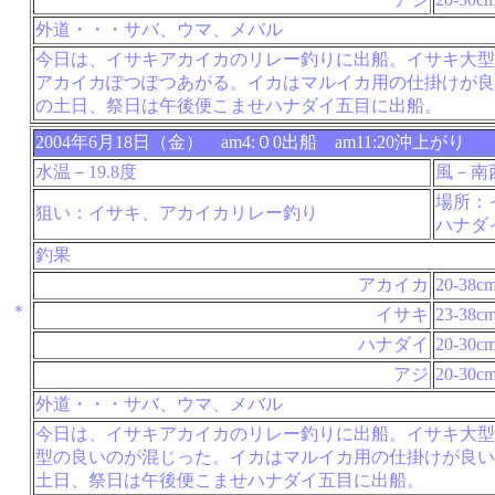
外道・・・サバ、ウマ、メバル
今日は、イサキアカイカのリレー釣りに出船。イサキ大型
アカイカぽつぽつあがる。イカはマルイカ用の仕掛けが良
の土日、祭日は午後便こませハナダイ五目に出船。
2004年6月18日（金） am4:０0出船 am11:20沖上がり
水温－19.8度
風－南
場所：
狙い：イサキ、アカイカリレー釣り
ハナダ
釣果
アカイカ
20-38c
＊
イサキ
23-38c
ハナダイ
20-30c
アジ
20-30c
外道・・・サバ、ウマ、メバル
今日は、イサキアカイカのリレー釣りに出船。イサキ大型
型の良いのが混じった。イカはマルイカ用の仕掛けが良い
土日、祭日は午後便こませハナダイ五目に出船。