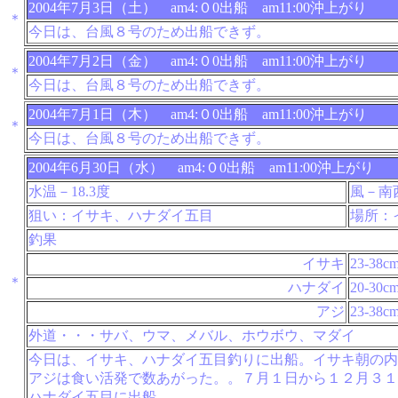
2004年7月3日（土） am4:０0出船 am11:00沖上がり
＊
今日は、台風８号のため出船できず。
2004年7月2日（金） am4:０0出船 am11:00沖上がり
＊
今日は、台風８号のため出船できず。
2004年7月1日（木） am4:０0出船 am11:00沖上がり
＊
今日は、台風８号のため出船できず。
2004年6月30日（水） am4:０0出船 am11:00沖上がり
水温－18.3度
風－南
狙い：イサキ、ハナダイ五目
場所：
釣果
イサキ
23-38c
＊
ハナダイ
20-30c
アジ
23-38c
外道・・・サバ、ウマ、メバル、ホウボウ、マダイ
今日は、イサキ、ハナダイ五目釣りに出船。イサキ朝の内
アジは食い活発で数あがった。。７月１日から１２月３１
ハナダイ五目に出船。