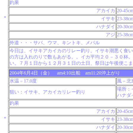
釣果
アカイカ
20-45c
＊
イサキ
23-38c
ハナダイ
20-30c
アジ
25-38c
外道・・・サバ、ウマ、キントキ、メバル
今日は、イサキアカイカのリレー釣り。イサキ潮悪く食い
の方は入れのりで数もあがる。。イカ平均２０－３０杯。
い。７月１日から１２月３１日の土日、祭日は午後便こま
2004年6月4日（金） am4:10出船 am11:20沖上がり
水温－17.0度
風－北
場所：
狙い：イサキ、アカイカリレー釣り
ハナダ
釣果
アカイカ
20-45c
＊
イサキ
23-38c
ハナダイ
20-30c