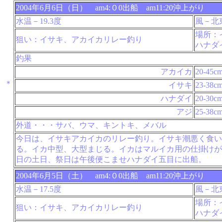
2004年6月6日（日） am4:０0出船 am11:20沖上がり
水温－19.3度
風－北
場所：
狙い：イサキ、アカイカリレー釣り
ハナダ
釣果
アカイカ
20-45c
＊
イサキ
23-38c
ハナダイ
20-30c
アジ
25-38c
外道・・・サバ、ウマ、キントキ、メバル
今日は、イサキアカイカのリレー釣り。イサキ潮悪く食い
る。イカ中型、大型まじる。イカはマルイカ用の仕掛けが
日の土日、祭日は午後便こませハナダイ五目に出船。
2004年6月5日（土） am4:０0出船 am11:20沖上がり
水温－17.5度
風－北
場所：
狙い：イサキ、アカイカリレー釣り
ハナダ