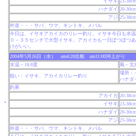
イサキ
23-38c
ハナダイ
20-30c
アジ
25-38c
外道・・・サバ、ウマ、キントキ、メバル
今日は、イサキアカイカのリレー釣り。イサキ今日も水温
０－３５センチで大型イサキ。アカイカも一日ぽつぽつあ
けがいい。
2004年5月26日（水） am4:20出船 am11:00沖上がり
水温－18.8度
風－北
場所：
狙い：イサキ、アカイカリレー釣り
ハナダ
釣果
アカイカ
20-38c
＊
イサキ
23-38c
ハナダイ
20-30c
アジ
25-38c
外道・・・サバ、ウマ、キントキ、メバル