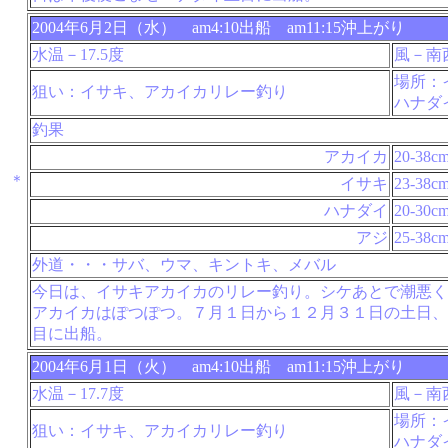
2004年6月2日（水） am4:10出船 am11:15沖上がり
水温－17.5度
風－南
場所：
狙い：イサキ、アカイカリレー釣り
ハナダ
釣果
アカイカ
20-38c
＊
イサキ
23-38c
ハナダイ
20-30c
アジ
25-38c
外道・・・サバ、ウマ、キントキ、メバル
今日は、イサキアカイカのリレー釣り。シケあとで潮悪く
アカイカはぽつぽつ。７月１日から１２月３１日の土日、
目に出船。
2004年6月1日（火） am4:10出船 am11:15沖上がり
水温－17.7度
風－南
場所：
狙い：イサキ、アカイカリレー釣り
ハナダ