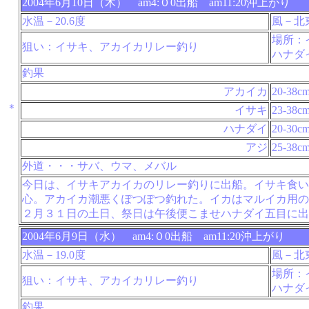
2004年6月10日（木） am4:０0出船 am11:20沖上がり
水温－20.6度
風－北
場所：
狙い：イサキ、アカイカリレー釣り
ハナダ
釣果
アカイカ
20-38c
＊
イサキ
23-38c
ハナダイ
20-30c
アジ
25-38c
外道・・・サバ、ウマ、メバル
今日は、イサキアカイカのリレー釣りに出船。イサキ食い
心。アカイカ潮悪くぽつぽつ釣れた。イカはマルイカ用の
２月３１日の土日、祭日は午後便こませハナダイ五目に出
2004年6月9日（水） am4:０0出船 am11:20沖上がり
水温－19.0度
風－北
場所：
狙い：イサキ、アカイカリレー釣り
ハナダ
釣果