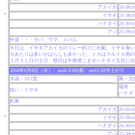
アカイカ
20-38c
＊
イサキ
23-38c
ハナダイ
20-30c
アジ
25-38c
外道・・・サバ、ウマ、メバル
今日は、イサキアカイカのリレー釣りに出船。イサキ食い
カあたりは多いがばらしも多かった。イカはマルイカ用の
２月３１日の土日、祭日は午後便こませハナダイ五目に出
2004年6月8日（火） am4:０0出船 am11:20沖上がり
水温－19.2度
風－北
場所：
狙い：イサキ
ハナダ
釣果
アカイカ
20-45c
＊
イサキ
23-38c
ハナダイ
20-30c
アジ
25-38c