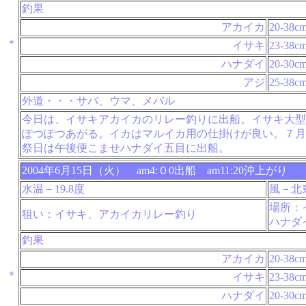
釣果
アカイカ
20-38c
＊
イサキ
23-38c
ハナダイ
20-30c
アジ
25-38c
外道・・・サバ、ウマ、メバル
今日は、イサキアカイカのリレー釣りに出船。イサキ大型
ぽつぽつあがる。イカはマルイカ用の仕掛けが良い。７月
祭日は午後便こませハナダイ五目に出船。
2004年6月15日（火） am4:０0出船 am11:20沖上がり
水温－19.8度
風－北
場所：
狙い：イサキ、アカイカリレー釣り
ハナダ
釣果
アカイカ
20-38c
＊
イサキ
23-38c
ハナダイ
20-30c