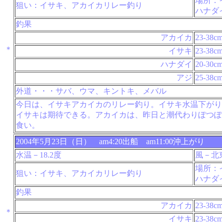
場所：
狙い：イサキ、アカイカリレー釣り
ハナダ
釣果
アカイカ
23-38c
＊
イサキ
23-38c
ハナダイ
20-30c
アジ
25-38c
外道・・・サバ、ウマ、キントキ、メバル
今日は、イサキアカイカのリレー釣り。イサキ水温下がり
イサキは期待できる。アカイカは、昨日と潮代わりぽつぽ
食い。
2004年5月23日（日） am4:20出船 am11:00沖上がり
水温－18.2度
風－北
場所：
狙い：イサキ、アカイカリレー釣り
ハナダ
釣果
アカイカ
23-38c
＊
イサキ
23-38c