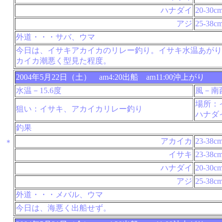
ハナダイ
20-30c
アジ
25-38c
外道・・・サバ、ウマ
今日は、イサキアカイカのリレー釣り。イサキ水温あがり
カイカ潮悪く型見た程度。
2004年5月22日（土） am4:20出船 am11:00沖上がり
水温－15.6度
風－南
場所：
狙い：イサキ、アカイカリレー釣り
ハナダ
釣果
アカイカ
23-38c
＊
イサキ
23-38c
ハナダイ
20-30c
アジ
25-38c
外道・・・メバル、ウマ
今日は、海悪く出船せず。