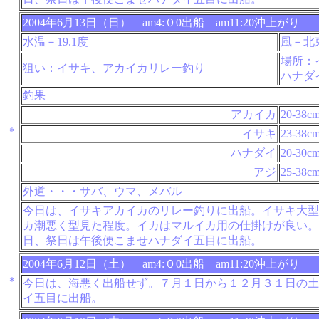
2004年6月13日（日） am4:０0出船 am11:20沖上がり
水温－19.1度
風－北
場所：
狙い：イサキ、アカイカリレー釣り
ハナダ
釣果
アカイカ
20-38c
＊
イサキ
23-38c
ハナダイ
20-30c
アジ
25-38c
外道・・・サバ、ウマ、メバル
今日は、イサキアカイカのリレー釣りに出船。イサキ大型
カ潮悪く型見た程度。イカはマルイカ用の仕掛けが良い。
日、祭日は午後便こませハナダイ五目に出船。
2004年6月12日（土） am4:０0出船 am11:20沖上がり
＊
今日は、海悪く出船せず。７月１日から１２月３１日の土
イ五目に出船。