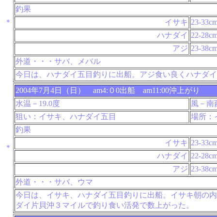
釣果
＊
イサキ
23-33c
ハナダイ
22-28c
アジ
23-38c
外道・・・サバ、メバル
今日は、ハナダイ五目釣りに出船。アジ食い良くハナダイ
2004年7月4日（日） am4:０0出船 am11:00沖上がり
水温－19.0度
風－南
狙い：イサキ、ハナダイ五目
場所：
釣果
イサキ
23-33c
＊
ハナダイ
22-28c
アジ
23-38c
外道・・・サバ、ウマ
今日は、イサキ、ハナダイ五目釣りに出船。イサキ朝の内
ダイ片貝沖３マイルで釣り食い活発で数上がった。