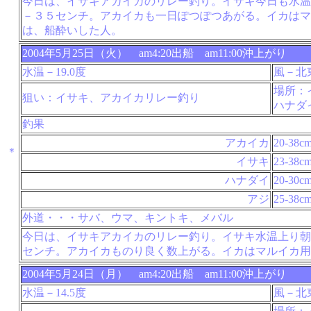
今日は、イサキアカイカのリレー釣り。イサキ今日も水温
－３５センチ。アカイカも一日ぽつぽつあがる。イカはマ
は、船酔いした人。
2004年5月25日（火） am4:20出船 am11:00沖上がり
水温－19.0度
風－北
場所：
狙い：イサキ、アカイカリレー釣り
ハナダ
釣果
アカイカ
20-38c
＊
イサキ
23-38c
ハナダイ
20-30c
アジ
25-38c
外道・・・サバ、ウマ、キントキ、メバル
今日は、イサキアカイカのリレー釣り。イサキ水温上り朝
センチ。アカイカものり良く数上がる。イカはマルイカ用
2004年5月24日（月） am4:20出船 am11:00沖上がり
水温－14.5度
風－北