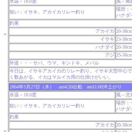
水温－18.0度
風－南
場所：
狙い：イサキ、アカイカリレー釣り
ハナダ
釣果
アカイカ
20-38c
＊
イサキ
23-38c
ハナダイ
20-30c
アジ
25-38c
外道・・・サバ、ウマ、キントキ、メバル
今日は、イサキアカイカのリレー釣り。イサキ大型中心で
く数あがる。イカはマルイカ用の仕掛けがいい。
2004年5月27日（木） am4:20出船 am11:00沖上がり
水温－18.0度
風－北
場所：
狙い：イサキ、アカイカリレー釣り
ハナダ
釣果
アカイカ
20-38c
＊