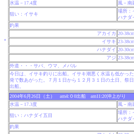
水温－17.4度
風－南
場所：
狙い：イサキ
ハナダ
釣果
アカイカ
20-38c
＊
イサキ
23-38c
ハナダイ
20-30c
アジ
23-38c
外道・・・サバ、ウマ、メバル
今日は、イサキ釣りに出船。イサキ潮悪く水温も低かった
発で数あがった。７月１日から１２月３１日の土日、祭日
出船。
2004年6月26日（土） am4:０0出船 am11:20沖上がり
水温－17.3度
風－南
場所：
狙い：ハナダイ五目
ハナダ
釣果