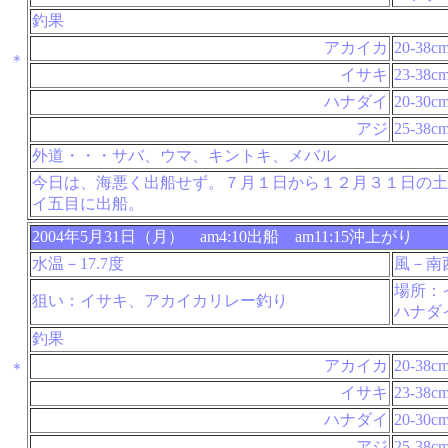
釣果
アカイカ
20-38c
＊
イサキ
23-38c
ハナダイ
20-30c
アジ
25-38c
外道・・・サバ、ウマ、キントキ、メバル
今日は、海悪く出船せず。７月１日から１２月３１日の土
イ五目に出船。
2004年5月31日（月） am4:10出船 am11:15沖上がり
水温－17.7度
風－南
場所：
狙い：イサキ、アカイカリレー釣り
ハナダ
釣果
アカイカ
20-38c
＊
イサキ
23-38c
ハナダイ
20-30c
アジ
25-38c