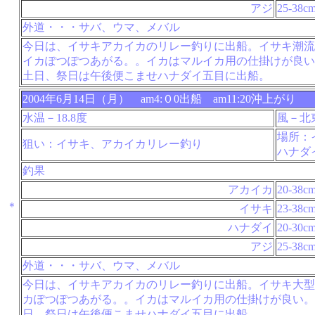
アジ
25-38c
外道・・・サバ、ウマ、メバル
今日は、イサキアカイカのリレー釣りに出船。イサキ潮流
イカぽつぽつあがる。。イカはマルイカ用の仕掛けが良い
土日、祭日は午後便こませハナダイ五目に出船。
2004年6月14日（月） am4:０0出船 am11:20沖上がり
水温－18.8度
風－北
場所：
狙い：イサキ、アカイカリレー釣り
ハナダ
釣果
アカイカ
20-38c
＊
イサキ
23-38c
ハナダイ
20-30c
アジ
25-38c
外道・・・サバ、ウマ、メバル
今日は、イサキアカイカのリレー釣りに出船。イサキ大型
カぽつぽつあがる。。イカはマルイカ用の仕掛けが良い。
日、祭日は午後便こませハナダイ五目に出船。