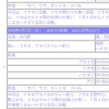
外道・・・サバ、ウマ、キントキ、メバル
今日は、イサキに出船。イサキ朝のうち食い活発。イサキ
人。イカはマルイカ用の仕掛けが良い。７月１日から１２
こませハナダイ五目に出船。
2004年6月7日（月） am4:０0出船 am11:20沖上がり
水温－18.5度
風－北
場所：
狙い：イサキ、アカイカリレー釣り
ハナダ
釣果
アカイカ
20-45c
＊
イサキ
23-38c
ハナダイ
20-30c
アジ
25-38c
外道・・・サバ、ウマ、キントキ、メバル
今日は、イサキアカイカのリレー釣り。イサキ大型中心。
数上がる。イカはマルイカ用の仕掛けが良い。７月１日か
午後便こませハナダイ五目に出船。