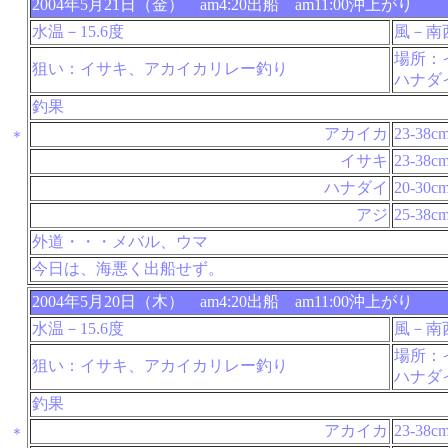
2004年5月21日（金） am4:20出船 am11:00沖上がり
水温－15.6度
風－南
場所：
狙い：イサキ、アカイカリレー釣り
ハナダ
釣果
アカイカ
23-38c
＊
イサキ
23-38c
ハナダイ
20-30c
アジ
25-38c
外道・・・メバル、ウマ
今日は、海悪く出船せず。
2004年5月20日（木） am4:20出船 am11:00沖上がり
水温－15.6度
風－南
場所：
狙い：イサキ、アカイカリレー釣り
ハナダ
釣果
アカイカ
23-38c
＊