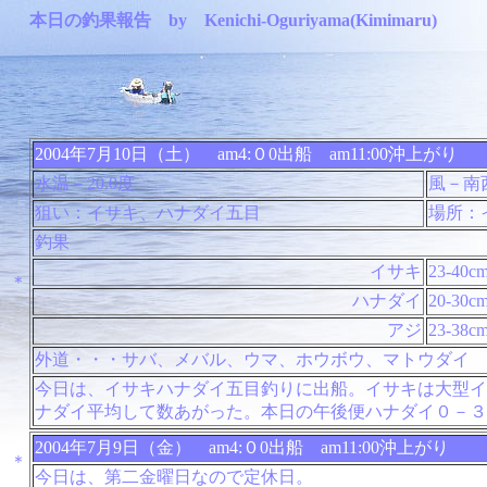
本日の釣果報告 by Kenichi-Oguriyama(Kimimaru)
2004年7月10日（土） am4:０0出船 am11:00沖上がり
水温－20.0度
風－南
狙い：イサキ、ハナダイ五目
場所：
釣果
イサキ
23-40c
＊
ハナダイ
20-30c
アジ
23-38c
外道・・・サバ、メバル、ウマ、ホウボウ、マトウダイ
今日は、イサキハナダイ五目釣りに出船。イサキは大型イ
ナダイ平均して数あがった。本日の午後便ハナダイ０－３
2004年7月9日（金） am4:０0出船 am11:00沖上がり
＊
今日は、第二金曜日なので定休日。